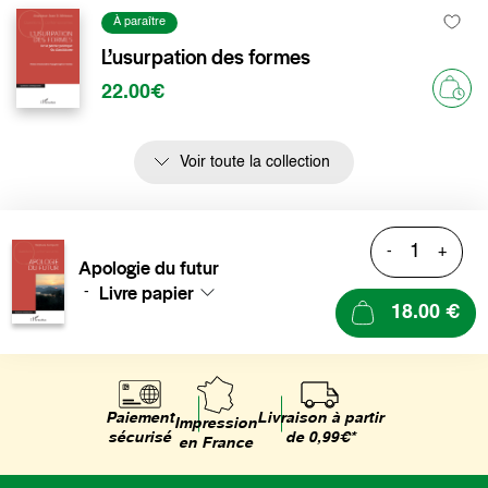
À paraître
L’usurpation des formes
22.00€
Voir toute la collection
-
+
Apologie du futur
Livre papier
-
18.00 €
Livraison à partir
Paiement
Impression
de 0,99€*
sécurisé
en France