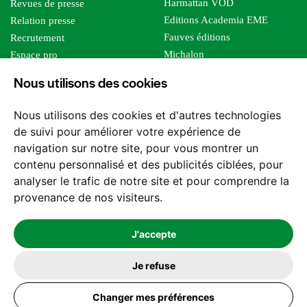
Harmattan VOD
Revues de presse
Editions Academia EME
Relation presse
Fauves éditions
Recrutement
Michalon
Espace pro
Le bien commun
Espace auteur
Nous utilisons des cookies
Editions Sutton
Foreign rights
Mille sabords
Affiliation - Devenir affilié
Nous utilisons des cookies et d'autres technologies
Les impliqués
de suivi pour améliorer votre expérience de
Tous les éditeurs
navigation sur notre site, pour vous montrer un
Tous nos auteurs
contenu personnalisé et des publicités ciblées, pour
Nos structures
analyser le trafic de notre site et pour comprendre la
provenance de nos visiteurs.
Nous contacter
J'accepte
Je refuse
2026 -
© Les Editions l'Harmattan. Tous droits réservés - Site réalisé par
Changer mes préférences
Feel and Clic