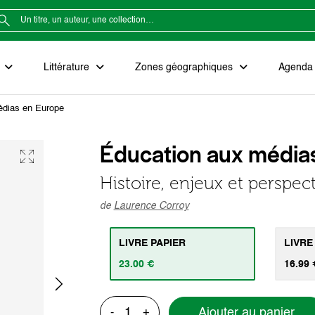
e
Littérature
Zones géographiques
Agenda e
édias en Europe
Éducation aux média
Histoire, enjeux et perspec
de
Laurence Corroy
LIVRE PAPIER
LIVRE
23.00 €
16.99 
Ajouter au panier
-
+