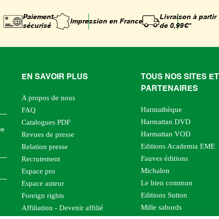
Paiement
Livraison à partir
Impression
en France
sécurisé
de 0,99€*
EN SAVOIR PLUS
TOUS NOS SITES ET
PARTENAIRES
A propos de nous
Harmathèque
FAQ
Harmattan DVD
Catalogues PDF
ée
Harmattan VOD
Revues de presse
Editions Academia EME
Relation presse
Fauves éditions
Recrutement
Michalon
Espace pro
Le bien commun
Espace auteur
Editions Sutton
Foreign rights
Mille sabords
Affiliation - Devenir affilié