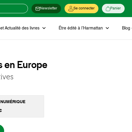
Newsletter
Se connecter
Panier
t Actualité des livres
Être édité à l’Harmattan
Blog 
s en Europe
tives
 NUMÉRIQUE
€