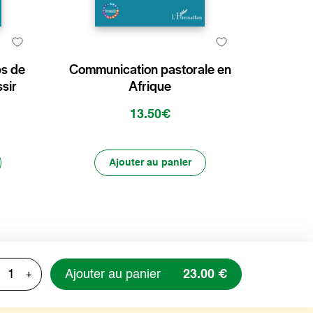
ps de
Communication pastorale en
ssir
Afrique
13.50€
Ajouter au panier
Ajouter au panier
23.00 €
+