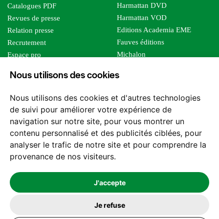
Harmattan DVD
Catalogues PDF
Harmattan VOD
Revues de presse
Editions Academia EME
Relation presse
Fauves éditions
Recrutement
Michalon
Espace pro
Le bien commun
Espace auteur
Nous utilisons des cookies
Editions Sutton
Foreign rights
Mille sabords
Affiliation - Devenir affilié
Nous utilisons des cookies et d'autres technologies
Les impliqués
de suivi pour améliorer votre expérience de
Tous les éditeurs
navigation sur notre site, pour vous montrer un
Tous nos auteurs
contenu personnalisé et des publicités ciblées, pour
Nos structures
analyser le trafic de notre site et pour comprendre la
provenance de nos visiteurs.
Nous contacter
J'accepte
Je refuse
2026 -
© Les Editions l'Harmattan. Tous droits réservés - Site réalisé par