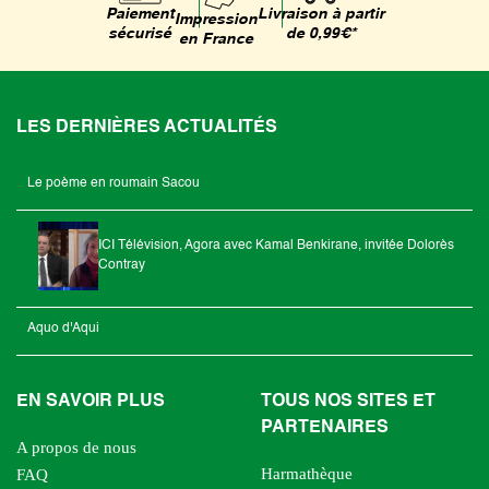
Livraison à partir
Paiement
Impression
de 0,99€*
sécurisé
en France
LES DERNIÈRES ACTUALITÉS
Le poème en roumain Sacou
ICI Télévision, Agora avec Kamal Benkirane, invitée Dolorès
Contray
Aquo d'Aqui
EN SAVOIR PLUS
TOUS NOS SITES ET
PARTENAIRES
A propos de nous
Harmathèque
FAQ