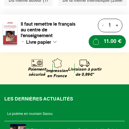
Du même auteur (1)
De la même thématique (2369)
Il faut remettre le français
-
+
au centre de
l'enseignement
Livre papier
11.00 €
-
Livraison à partir
Paiement
Impression
de 0,99€*
sécurisé
en France
LES DERNIÈRES ACTUALITÉS
Le poème en roumain Sacou