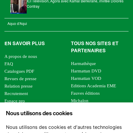
ICI Télévision, Agora avec Kamal Benkirane, invitée Dolorès
Contray
Aquo d'Aqui
EN SAVOIR PLUS
TOUS NOS SITES ET
PARTENAIRES
A propos de nous
Harmathèque
FAQ
Harmattan DVD
Catalogues PDF
Harmattan VOD
Revues de presse
Editions Academia EME
Relation presse
Fauves éditions
Recrutement
Michalon
Espace pro
Le bien commun
Espace auteur
Nous utilisons des cookies
Editions Sutton
Foreign rights
Mille sabords
Affiliation - Devenir affilié
Nous utilisons des cookies et d'autres technologies
Les impliqués