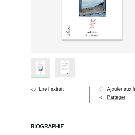
Sciences de l’éducation
Océan indien
Sciences du langage
Océanie
Sociologie et question de société
Amériques
Caraïbes
Pôles
Lire l’extrait
Ajouter aux f
Partager
BIOGRAPHIE