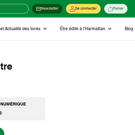
Newsletter
Se connecter
Panier
t Actualité des livres
Être édité à l’Harmattan
Blog 
ttre
 NUMÉRIQUE
€