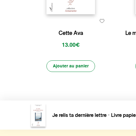
Cette Ava
Le m
13.00€
Ajouter au panier
Je relis ta dernière lettre
Livre papie
-