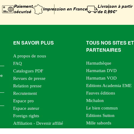
Paiement
Livraison à partir
Impression
en France
sécurisé
de 0,99€*
EN SAVOIR PLUS
TOUS NOS SITES ET
PARTENAIRES
A propos de nous
Harmathèque
FAQ
Harmattan DVD
Catalogues PDF
ée
Harmattan VOD
Revues de presse
Editions Academia EME
Relation presse
Fauves éditions
Recrutement
Michalon
Espace pro
Le bien commun
Espace auteur
Editions Sutton
Foreign rights
Mille sabords
Affiliation - Devenir affilié
Les impliqués