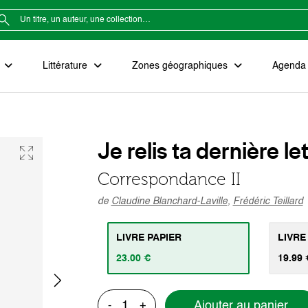
e
Littérature
Zones géographiques
Agenda e
Je relis ta dernière le
Correspondance II
de
Claudine Blanchard-Laville
,
Frédéric Teillard
LIVRE PAPIER
LIVRE
23.00 €
19.99 
Ajouter au panier
-
+