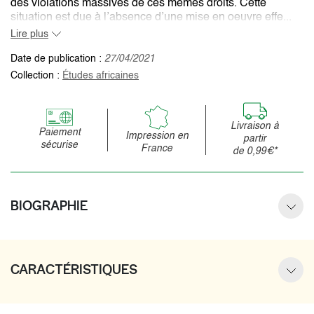
des violations massives de ces mêmes droits. Cette
situation est due à l’absence d’une mise en oeuvre effe...
Lire plus
Date de publication :
27/04/2021
Collection :
Études africaines
Livraison à
Paiement
Impression en
partir
sécurise
France
de 0,99€*
BIOGRAPHIE
CARACTÉRISTIQUES