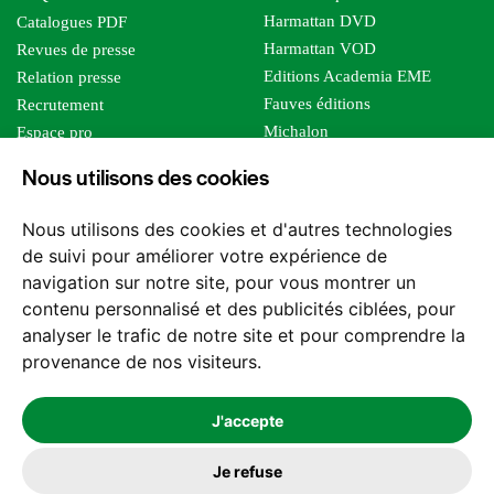
Harmattan DVD
Catalogues PDF
Harmattan VOD
Revues de presse
Editions Academia EME
Relation presse
Fauves éditions
Recrutement
Michalon
Espace pro
Le bien commun
Espace auteur
Nous utilisons des cookies
Editions Sutton
Foreign rights
Mille sabords
Affiliation - Devenir affilié
Nous utilisons des cookies et d'autres technologies
Les impliqués
de suivi pour améliorer votre expérience de
Tous les éditeurs
navigation sur notre site, pour vous montrer un
Tous nos auteurs
contenu personnalisé et des publicités ciblées, pour
Nos structures
analyser le trafic de notre site et pour comprendre la
provenance de nos visiteurs.
Nous contacter
J'accepte
Je refuse