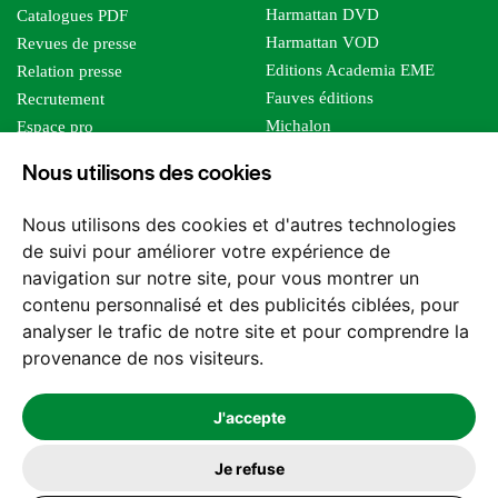
Harmattan DVD
Catalogues PDF
Harmattan VOD
Revues de presse
Editions Academia EME
Relation presse
Fauves éditions
Recrutement
Michalon
Espace pro
Le bien commun
Espace auteur
Nous utilisons des cookies
Editions Sutton
Foreign rights
Mille sabords
Affiliation - Devenir affilié
Nous utilisons des cookies et d'autres technologies
Les impliqués
de suivi pour améliorer votre expérience de
Tous les éditeurs
navigation sur notre site, pour vous montrer un
Tous nos auteurs
contenu personnalisé et des publicités ciblées, pour
Nos structures
analyser le trafic de notre site et pour comprendre la
provenance de nos visiteurs.
Nous contacter
J'accepte
Je refuse
2026 -
© Les Editions l'Harmattan. Tous droits réservés - Site réalisé par