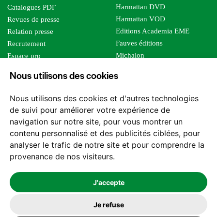
Harmattan DVD
Catalogues PDF
Harmattan VOD
Revues de presse
Editions Academia EME
Relation presse
Fauves éditions
Recrutement
Michalon
Espace pro
Le bien commun
Espace auteur
Nous utilisons des cookies
Editions Sutton
Foreign rights
Mille sabords
Affiliation - Devenir affilié
Nous utilisons des cookies et d'autres technologies
Les impliqués
de suivi pour améliorer votre expérience de
Tous les éditeurs
navigation sur notre site, pour vous montrer un
Tous nos auteurs
contenu personnalisé et des publicités ciblées, pour
Nos structures
analyser le trafic de notre site et pour comprendre la
provenance de nos visiteurs.
Nous contacter
J'accepte
Je refuse
2026 -
© Les Editions l'Harmattan. Tous droits réservés - Site réalisé par