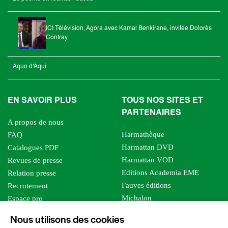
ICI Télévision, Agora avec Kamal Benkirane, invitée Dolorès
Contray
Aquo d'Aqui
EN SAVOIR PLUS
TOUS NOS SITES ET
PARTENAIRES
A propos de nous
Harmathèque
FAQ
Harmattan DVD
Catalogues PDF
Harmattan VOD
Revues de presse
Editions Academia EME
Relation presse
Fauves éditions
Recrutement
Michalon
Espace pro
Le bien commun
Espace auteur
Nous utilisons des cookies
Editions Sutton
Foreign rights