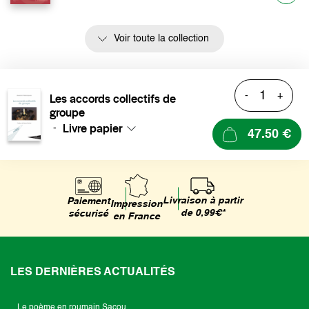
Voir toute la collection
-
+
Les accords collectifs de
groupe
Livre papier
-
47.50 €
Livraison à partir
Paiement
Impression
de 0,99€*
sécurisé
en France
LES DERNIÈRES ACTUALITÉS
Le poème en roumain Sacou