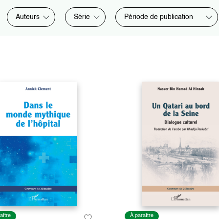
Auteurs
Série
Période de publication
aître
À paraître