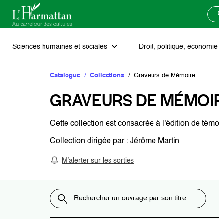
Sciences humaines et sociales
Droit, politique, économi
Catalogue
Collections
Graveurs de Mémoire
Art
Droit
Littérature de fiction
Afrique
Agenda
Soumettre un manuscrit
Blog
GRAVEURS DE MÉMOI
Histoire
Économie et gestion d’entreprise
Critique littéraire
Europe
Les prix scientifiques
Cette collection est consacrée à l'édition de tém
Philosophie
Sciences politiques et géopolitique
Théâtre
Russie et états fédérés
Vivons les mots
Collection dirigée par : Jérôme Martin
M’alerter sur les sorties
Psychologie et psychanalyse
Poésie
Moyen-Orient
Notre catalogue
Religion et spiritualités
Récits de vie - Témoignages
Asie
Nos collections