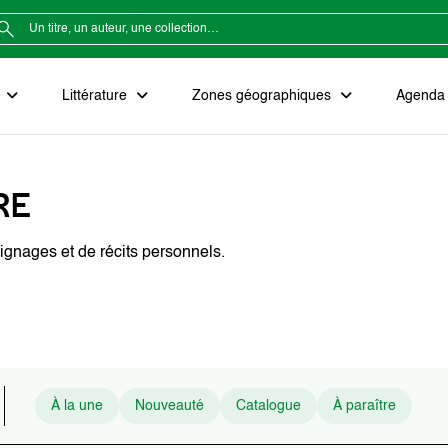
e
Littérature
Zones géographiques
Agenda e
RE
oignages et de récits personnels.
À la une
Nouveauté
Catalogue
À paraître