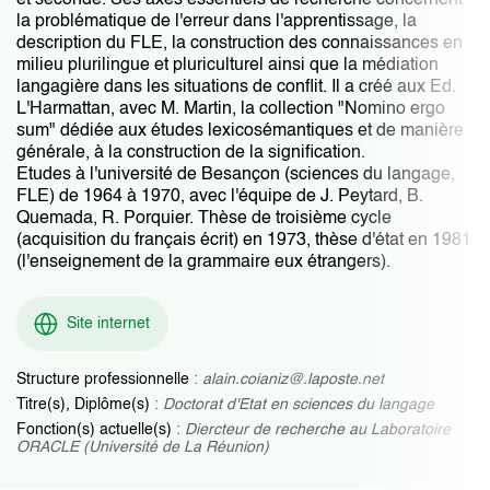
et seconde. Ses axes essentiels de recherche concernent
la problématique de l'erreur dans l'apprentissage, la
description du FLE, la construction des connaissances en
milieu plurilingue et pluriculturel ainsi que la médiation
langagière dans les situations de conflit. Il a créé aux Ed.
L'Harmattan, avec M. Martin, la collection "Nomino ergo
sum" dédiée aux études lexicosémantiques et de manière
générale, à la construction de la signification.
Etudes à l'université de Besançon (sciences du langage,
FLE) de 1964 à 1970, avec l'équipe de J. Peytard, B.
Quemada, R. Porquier. Thèse de troisième cycle
(acquisition du français écrit) en 1973, thèse d'état en 1981
(l'enseignement de la grammaire eux étrangers).
Site internet
Structure professionnelle
:
alain.coianiz@.laposte.net
Titre(s), Diplôme(s)
:
Doctorat d'Etat en sciences du langage
Fonction(s) actuelle(s)
:
Diercteur de recherche au Laboratoire
ORACLE (Université de La Réunion)