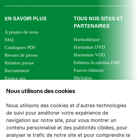
EN SAVOIR PLUS
TOUS NOS SITES ET
PARTENAIRES
A propos de nous
Harmathèque
FAQ
Harmattan DVD
Catalogues PDF
Harmattan VOD
Revues de presse
Editions Academia EME
Relation presse
Fauves éditions
Recrutement
Michalon
Espace pro
Le bien commun
Espace auteur
Nous utilisons des cookies
Editions Sutton
Foreign rights
Mille sabords
Affiliation - Devenir affilié
Nous utilisons des cookies et d'autres technologies
Les impliqués
de suivi pour améliorer votre expérience de
Tous les éditeurs
navigation sur notre site, pour vous montrer un
Tous nos auteurs
contenu personnalisé et des publicités ciblées, pour
Nos structures
analyser le trafic de notre site et pour comprendre la