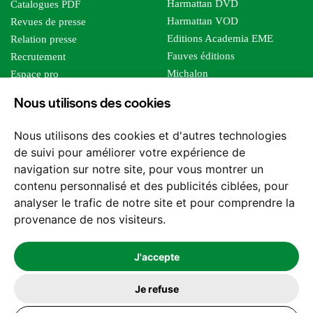
Harmattan DVD
Catalogues PDF
Harmattan VOD
Revues de presse
Editions Academia EME
Relation presse
Fauves éditions
Recrutement
Michalon
Espace pro
Le bien commun
Espace auteur
Nous utilisons des cookies
Editions Sutton
Foreign rights
Mille sabords
Affiliation - Devenir affilié
Nous utilisons des cookies et d'autres technologies
Les impliqués
de suivi pour améliorer votre expérience de
Tous les éditeurs
navigation sur notre site, pour vous montrer un
Tous nos auteurs
contenu personnalisé et des publicités ciblées, pour
Nos structures
analyser le trafic de notre site et pour comprendre la
provenance de nos visiteurs.
Nous contacter
J'accepte
Je refuse
2026 -
© Les Editions l'Harmattan. Tous droits réservés - Site réalisé par