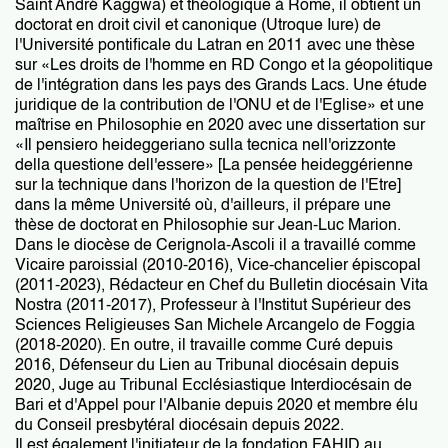
Saint André Kaggwa) et théologique à Rome, il obtient un
doctorat en droit civil et canonique (Utroque Iure) de
l'Université pontificale du Latran en 2011 avec une thèse
sur «Les droits de l'homme en RD Congo et la géopolitique
de l'intégration dans les pays des Grands Lacs. Une étude
juridique de la contribution de l'ONU et de l'Eglise» et une
maîtrise en Philosophie en 2020 avec une dissertation sur
«Il pensiero heideggeriano sulla tecnica nell'orizzonte
della questione dell'essere» [La pensée heideggérienne
sur la technique dans l'horizon de la question de l'Etre]
dans la même Université où, d'ailleurs, il prépare une
thèse de doctorat en Philosophie sur Jean-Luc Marion.
Dans le diocèse de Cerignola-Ascoli il a travaillé comme
Vicaire paroissial (2010-2016), Vice-chancelier épiscopal
(2011-2023), Rédacteur en Chef du Bulletin diocésain Vita
Nostra (2011-2017), Professeur à l'Institut Supérieur des
Sciences Religieuses San Michele Arcangelo de Foggia
(2018-2020). En outre, il travaille comme Curé depuis
2016, Défenseur du Lien au Tribunal diocésain depuis
2020, Juge au Tribunal Ecclésiastique Interdiocésain de
Bari et d'Appel pour l'Albanie depuis 2020 et membre élu
du Conseil presbytéral diocésain depuis 2022.
Il est également l'initiateur de la fondation FAHID au