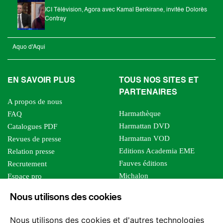
ICI Télévision, Agora avec Kamal Benkirane, invitée Dolorès
Contray
Aquo d'Aqui
EN SAVOIR PLUS
TOUS NOS SITES ET
PARTENAIRES
A propos de nous
Harmathèque
FAQ
Harmattan DVD
Catalogues PDF
Harmattan VOD
Revues de presse
Editions Academia EME
Relation presse
Fauves éditions
Recrutement
Michalon
Espace pro
Le bien commun
Espace auteur
Nous utilisons des cookies
Editions Sutton
Foreign rights
Mille sabords
Affiliation - Devenir affilié
Nous utilisons des cookies et d'autres technologies