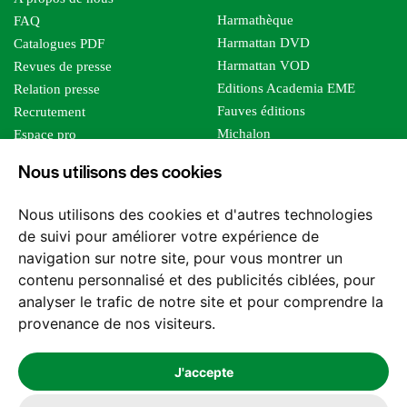
Harmathèque
FAQ
Harmattan DVD
Catalogues PDF
Harmattan VOD
Revues de presse
Editions Academia EME
Relation presse
Fauves éditions
Recrutement
Michalon
Espace pro
Le bien commun
Espace auteur
Nous utilisons des cookies
Editions Sutton
Foreign rights
Mille sabords
Affiliation - Devenir affilié
Nous utilisons des cookies et d'autres technologies
Les impliqués
de suivi pour améliorer votre expérience de
Tous les éditeurs
navigation sur notre site, pour vous montrer un
Tous nos auteurs
contenu personnalisé et des publicités ciblées, pour
Nos structures
analyser le trafic de notre site et pour comprendre la
provenance de nos visiteurs.
Nous contacter
J'accepte