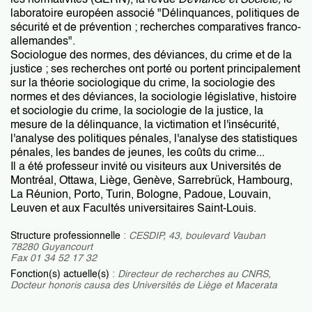
les normativités (GERN), la revue
Déviance et Société,
le
laboratoire européen associé "Délinquances, politiques de
sécurité et de prévention ; recherches comparatives franco-
allemandes".
Sociologue des normes, des déviances, du crime et de la
justice ; ses recherches ont porté ou portent principalement
sur la théorie sociologique du crime, la sociologie des
normes et des déviances, la sociologie législative, histoire
et sociologie du crime, la sociologie de la justice, la
mesure de la délinquance, la victimation et l'insécurité,
l'analyse des politiques pénales, l'analyse des statistiques
pénales, les bandes de jeunes, les coûts du crime...
Il a été professeur invité ou visiteurs aux Universités de
Montréal, Ottawa, Liège, Genève, Sarrebrück, Hambourg,
La Réunion, Porto, Turin, Bologne, Padoue, Louvain,
Leuven et aux Facultés universitaires Saint-Louis.
Structure professionnelle
:
CESDIP, 43, boulevard Vauban
78280 Guyancourt
Fax 01 34 52 17 32
Fonction(s) actuelle(s)
:
Directeur de recherches au CNRS,
Docteur
honoris causa
des Universités de Liège et Macerata