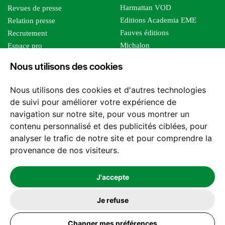
Harmattan VOD
Revues de presse
Editions Academia EME
Relation presse
Fauves éditions
Recrutement
Michalon
Espace pro
Le bien commun
Espace auteur
Nous utilisons des cookies
Editions Sutton
Foreign rights
Mille sabords
Affiliation - Devenir affilié
Nous utilisons des cookies et d'autres technologies
Les impliqués
de suivi pour améliorer votre expérience de
Tous les éditeurs
navigation sur notre site, pour vous montrer un
Tous nos auteurs
contenu personnalisé et des publicités ciblées, pour
Nos structures
analyser le trafic de notre site et pour comprendre la
provenance de nos visiteurs.
Nous contacter
J'accepte
Je refuse
2026 -
© Les Editions l'Harmattan. Tous droits réservés - Site réalisé par
Changer mes préférences
Feel and Clic