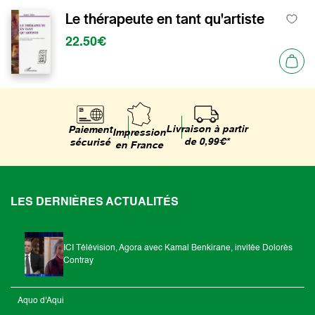
Le thérapeute en tant qu'artiste
22.50€
Livraison à partir
Paiement
Impression
de 0,99€*
sécurisé
en France
LES DERNIÈRES ACTUALITÉS
ICI Télévision, Agora avec Kamal Benkirane, invitée Dolorès
Contray
Aquo d'Aqui