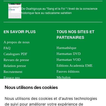
De Ouahigouya au "Sang et la Foi " l’éveil de la conscience
historique face au radicalisme sahélien
EN SAVOIR PLUS
TOUS NOS SITES ET
PARTENAIRES
A propos de nous
Harmathèque
FAQ
Harmattan DVD
Catalogues PDF
Harmattan VOD
Revues de presse
Editions Academia EME
Relation presse
Fauves éditions
Recrutement
Michalon
Espace pro
Le bien commun
Espace auteur
Nous utilisons des cookies
Editions Sutton
Foreign rights
Mille sabords
Affiliation - Devenir affilié
Nous utilisons des cookies et d'autres technologies
Les impliqués
de suivi pour améliorer votre expérience de