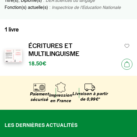
Titre(s), Diplôme(s)
:
DEA sciences du langage
Fonction(s) actuelle(s)
:
Inspectrice de l'Education Nationale
1 livre
ÉCRITURES ET
MULTILINGUISME
18.50€
Livraison à partir
Paiement
Impression
de 0,99€*
sécurisé
en France
LES DERNIÈRES ACTUALITÉS