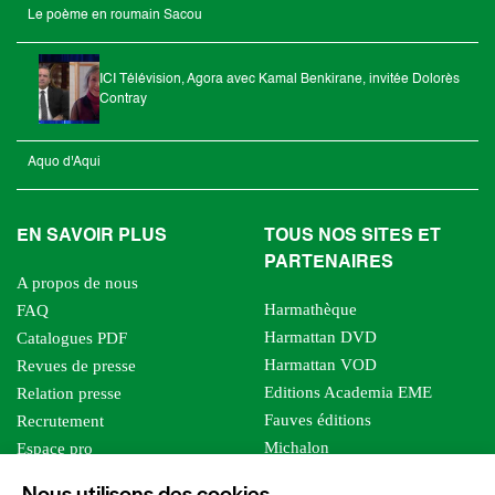
Le poème en roumain Sacou
ICI Télévision, Agora avec Kamal Benkirane, invitée Dolorès
Contray
Aquo d'Aqui
EN SAVOIR PLUS
TOUS NOS SITES ET
PARTENAIRES
A propos de nous
Harmathèque
FAQ
Harmattan DVD
Catalogues PDF
Harmattan VOD
Revues de presse
Editions Academia EME
Relation presse
Fauves éditions
Recrutement
Michalon
Espace pro
Le bien commun
Espace auteur
Nous utilisons des cookies