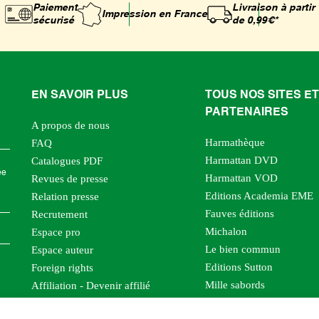
Paiement
Livraison à partir
Impression
en France
sécurisé
de 0,99€*
EN SAVOIR PLUS
TOUS NOS SITES ET
PARTENAIRES
A propos de nous
Harmathèque
FAQ
Harmattan DVD
Catalogues PDF
ée
Harmattan VOD
Revues de presse
Editions Academia EME
Relation presse
Fauves éditions
Recrutement
Michalon
Espace pro
Le bien commun
Espace auteur
Editions Sutton
Foreign rights
Mille sabords
Affiliation - Devenir affilié
Les impliqués