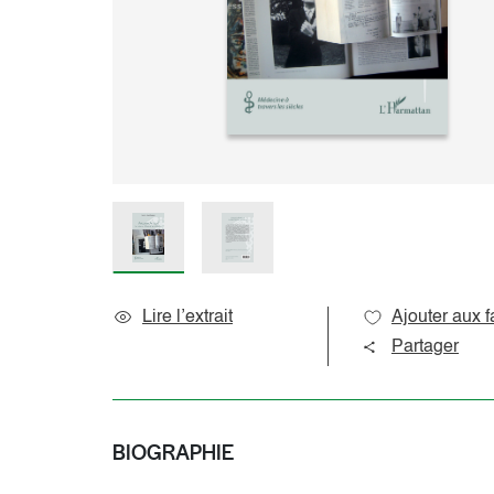
Sciences de l’éducation
Océan indien
Sciences du langage
Océanie
Sociologie et question de société
Amériques
Caraïbes
Pôles
Lire l’extrait
Ajouter aux f
Partager
BIOGRAPHIE