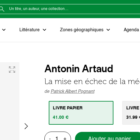
e
Littérature
Zones géographiques
Agenda e
Antonin Artaud
La mise en échec de la mé
de
Patrick Albert Pognant
LIVRE PAPIER
LIVRE
41.00 €
31.99 
Ajouter au panier
-
+