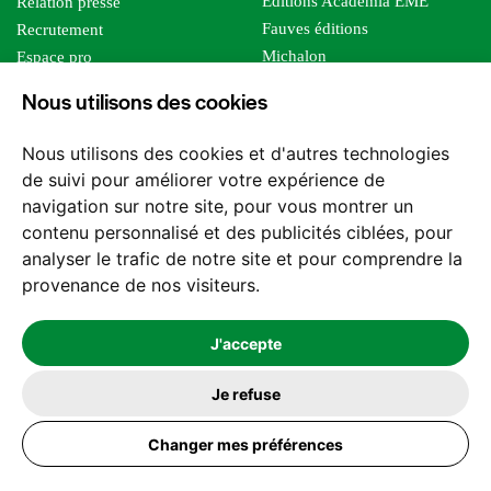
Editions Academia EME
Relation presse
Fauves éditions
Recrutement
Michalon
Espace pro
Le bien commun
Espace auteur
Nous utilisons des cookies
Editions Sutton
Foreign rights
Mille sabords
Affiliation - Devenir affilié
Nous utilisons des cookies et d'autres technologies
Les impliqués
de suivi pour améliorer votre expérience de
Tous les éditeurs
navigation sur notre site, pour vous montrer un
Tous nos auteurs
contenu personnalisé et des publicités ciblées, pour
Nos structures
analyser le trafic de notre site et pour comprendre la
provenance de nos visiteurs.
Nous contacter
J'accepte
Je refuse
2026 -
© Les Editions l'Harmattan. Tous droits réservés - Site réalisé par
Feel and Clic
Changer mes préférences
Mentions légales
CGV / CGU
Politique de confidentialité