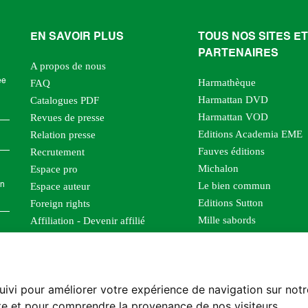
EN SAVOIR PLUS
TOUS NOS SITES ET
PARTENAIRES
A propos de nous
Harmathèque
ée
FAQ
Harmattan DVD
Catalogues PDF
Harmattan VOD
Revues de presse
Editions Academia EME
Relation presse
Fauves éditions
Recrutement
Michalon
Espace pro
Le bien commun
Espace auteur
en
Editions Sutton
Foreign rights
Mille sabords
Affiliation - Devenir affilié
Les impliqués
Tous les éditeurs
Tous nos auteurs
uivi pour améliorer votre expérience de navigation sur not
Nos structures
site et pour comprendre la provenance de nos visiteurs.