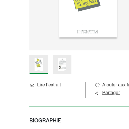
Sciences de l’éducation
Océan indien
Sciences du langage
Océanie
Sociologie et question de société
Amériques
Caraïbes
Pôles
Lire l’extrait
Ajouter aux f
Partager
BIOGRAPHIE