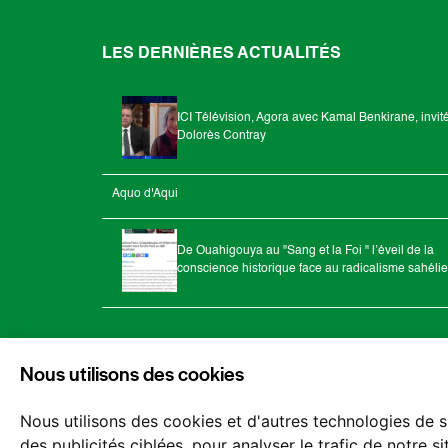
LES DERNIÈRES ACTUALITÉS
ICI Télévision, Agora avec Kamal Benkirane, invit
Dolorès Contray
Aquo d'Aqui
De Ouahigouya au "Sang et la Foi " l’éveil de la
conscience historique face au radicalisme sahéli
Nous utilisons des cookies
Nous utilisons des cookies et d'autres technologies de s
des publicités ciblées, pour analyser le trafic de notre 