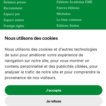
Editions Academia EME
Relation presse
Fauves éditions
Recrutement
Michalon
Espace pro
Le bien commun
Espace auteur
Editions Sutton
Foreign rights
Mille sabords
Affiliation - Devenir affilié
Nous utilisons des cookies
Les impliqués
Tous les éditeurs
Nous utilisons des cookies et d'autres technologies
Tous nos auteurs
de suivi pour améliorer votre expérience de
Nos structures
navigation sur notre site, pour vous montrer un
contenu personnalisé et des publicités ciblées, pour
Nous contacter
analyser le trafic de notre site et pour comprendre la
provenance de nos visiteurs.
J'accepte
2026 -
© Les Editions l'Harmattan. Tous droits réservés - Site réalisé par
Feel and Clic
Je refuse
Mentions légales
CGV / CGU
Politique de confidentialité