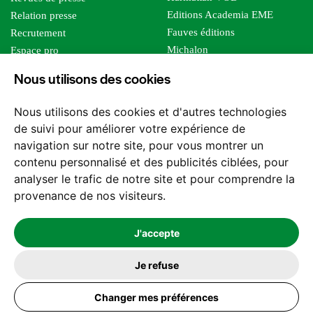
Editions Academia EME
Relation presse
Fauves éditions
Recrutement
Michalon
Espace pro
Le bien commun
Espace auteur
Nous utilisons des cookies
Editions Sutton
Foreign rights
Mille sabords
Affiliation - Devenir affilié
Nous utilisons des cookies et d'autres technologies
Les impliqués
de suivi pour améliorer votre expérience de
Tous les éditeurs
navigation sur notre site, pour vous montrer un
Tous nos auteurs
contenu personnalisé et des publicités ciblées, pour
Nos structures
analyser le trafic de notre site et pour comprendre la
provenance de nos visiteurs.
Nous contacter
J'accepte
Je refuse
2026 -
© Les Editions l'Harmattan. Tous droits réservés - Site réalisé par
Changer mes préférences
Feel and Clic
Mentions légales
CGV / CGU
Politique de confidentialité