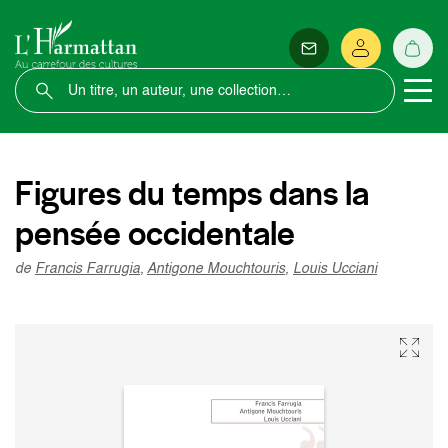
Figures du temps dans la
pensée occidentale
de
Francis Farrugia
,
Antigone Mouchtouris
,
Louis Ucciani