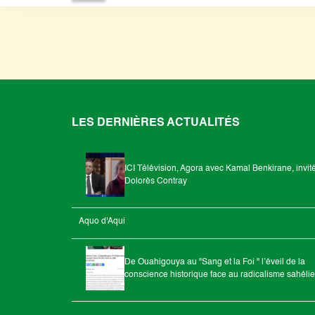
LES DERNIÈRES ACTUALITÉS
ICI Télévision, Agora avec Kamal Benkirane, invit
Dolorès Contray
Aquo d'Aqui
De Ouahigouya au "Sang et la Foi " l’éveil de la
conscience historique face au radicalisme sahéli