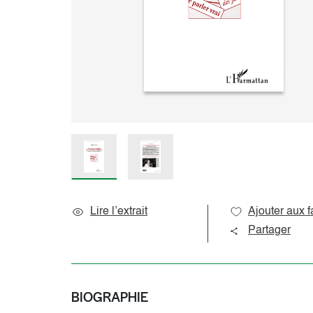
Sciences de l’éducation
Océan indien
Sciences du langage
Océanie
Sociologie et question de société
Amériques
Caraïbes
Pôles
Lire l’extrait
Ajouter aux f
Partager
BIOGRAPHIE