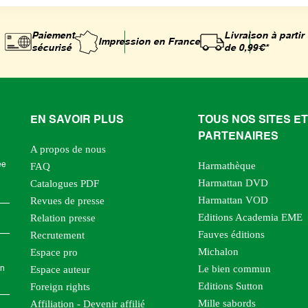
Paiement
Livraison à partir
Impression
en France
sécurisé
de 0,99€*
EN SAVOIR PLUS
TOUS NOS SITES ET
PARTENAIRES
A propos de nous
Harmathèque
ée
FAQ
Harmattan DVD
Catalogues PDF
Harmattan VOD
Revues de presse
Editions Academia EME
Relation presse
Fauves éditions
Recrutement
Michalon
Espace pro
Le bien commun
Espace auteur
en
Editions Sutton
Foreign rights
Mille sabords
Affiliation - Devenir affilié