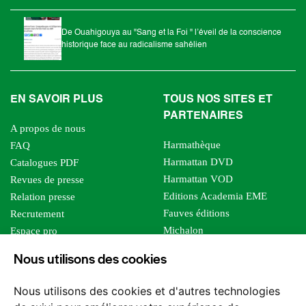
De Ouahigouya au "Sang et la Foi " l’éveil de la conscience
historique face au radicalisme sahélien
EN SAVOIR PLUS
TOUS NOS SITES ET
PARTENAIRES
A propos de nous
Harmathèque
FAQ
Harmattan DVD
Catalogues PDF
Harmattan VOD
Revues de presse
Editions Academia EME
Relation presse
Fauves éditions
Recrutement
Michalon
Espace pro
Le bien commun
Espace auteur
Nous utilisons des cookies
Editions Sutton
Foreign rights
Mille sabords
Affiliation - Devenir affilié
Nous utilisons des cookies et d'autres technologies
Les impliqués