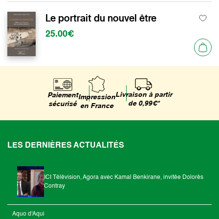
Le portrait du nouvel être
25.00€
Livraison à partir
Paiement
Impression
de 0,99€*
sécurisé
en France
LES DERNIÈRES ACTUALITÉS
ICI Télévision, Agora avec Kamal Benkirane, invitée Dolorès
Contray
Aquo d'Aqui