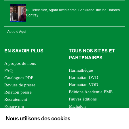
ICI Télévision, Agora avec Kamal Benkirane, invitée Dolorès
Contray
Aquo d'Aqui
EN SAVOIR PLUS
TOUS NOS SITES ET
PARTENAIRES
A propos de nous
Harmathèque
FAQ
Harmattan DVD
Catalogues PDF
Harmattan VOD
Revues de presse
Editions Academia EME
Relation presse
Fauves éditions
Recrutement
Michalon
Espace pro
Le bien commun
Espace auteur
Nous utilisons des cookies
Editions Sutton
Foreign rights
Mille sabords
Affiliation - Devenir affilié