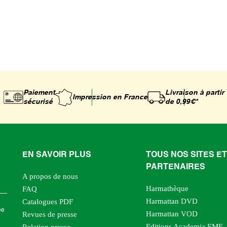
Paiement
Livraison à partir
Impression
en France
sécurisé
de 0,99€*
EN SAVOIR PLUS
TOUS NOS SITES ET
PARTENAIRES
A propos de nous
Harmathèque
FAQ
Harmattan DVD
Catalogues PDF
ée
Harmattan VOD
Revues de presse
Editions Academia EME