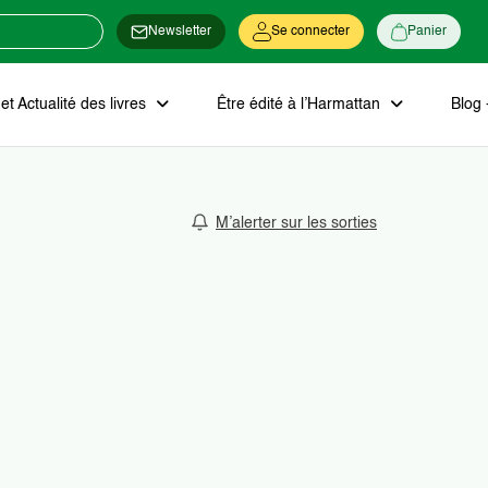
Newsletter
Se connecter
Panier
t Actualité des livres
Être édité à l’Harmattan
Blog 
M’alerter sur les sorties