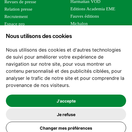
Harmattan VOD
Revues de presse
Editions Academia EME
Relation presse
Fauves éditions
Recrutement
Michalon
Espace pro
Le bien commun
Espace auteur
Nous utilisons des cookies
Editions Sutton
Foreign rights
Mille sabords
Affiliation - Devenir affilié
Nous utilisons des cookies et d'autres technologies
Les impliqués
de suivi pour améliorer votre expérience de
Tous les éditeurs
navigation sur notre site, pour vous montrer un
Tous nos auteurs
contenu personnalisé et des publicités ciblées, pour
Nos structures
analyser le trafic de notre site et pour comprendre la
provenance de nos visiteurs.
Nous contacter
J'accepte
Je refuse
2026 -
© Les Editions l'Harmattan. Tous droits réservés - Site réalisé par
Changer mes préférences
Feel and Clic