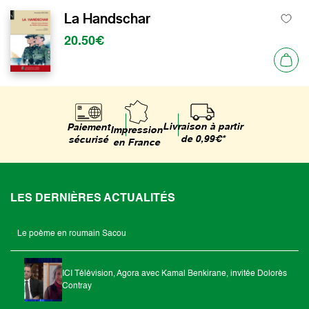
La Handschar
20.50€
Livraison à partir
Paiement
Impression
de 0,99€*
sécurisé
en France
LES DERNIÈRES ACTUALITÉS
Le poème en roumain Sacou
ICI Télévision, Agora avec Kamal Benkirane, invitée Dolorès
Contray