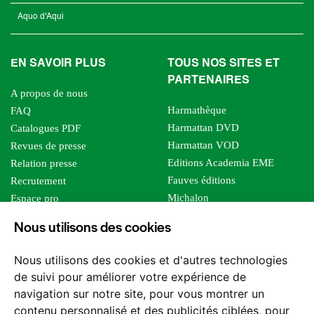
Aquo d'Aqui
EN SAVOIR PLUS
TOUS NOS SITES ET
PARTENAIRES
A propos de nous
Harmathèque
FAQ
Harmattan DVD
Catalogues PDF
Harmattan VOD
Revues de presse
Editions Academia EME
Relation presse
Fauves éditions
Recrutement
Michalon
Espace pro
Le bien commun
Espace auteur
Nous utilisons des cookies
Editions Sutton
Foreign rights
Mille sabords
Affiliation - Devenir affilié
Nous utilisons des cookies et d'autres technologies
Les impliqués
de suivi pour améliorer votre expérience de
Tous les éditeurs
navigation sur notre site, pour vous montrer un
Tous nos auteurs
contenu personnalisé et des publicités ciblées, pour