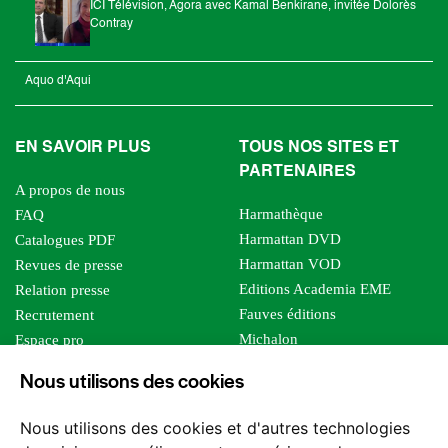
ICI Télévision, Agora avec Kamal Benkirane, invitée Dolorès
Contray
Aquo d'Aqui
EN SAVOIR PLUS
TOUS NOS SITES ET
PARTENAIRES
A propos de nous
Harmathèque
FAQ
Harmattan DVD
Catalogues PDF
Harmattan VOD
Revues de presse
Editions Academia EME
Relation presse
Fauves éditions
Recrutement
Michalon
Espace pro
Le bien commun
Espace auteur
Nous utilisons des cookies
Editions Sutton
Foreign rights
Mille sabords
Affiliation - Devenir affilié
Nous utilisons des cookies et d'autres technologies
Les impliqués