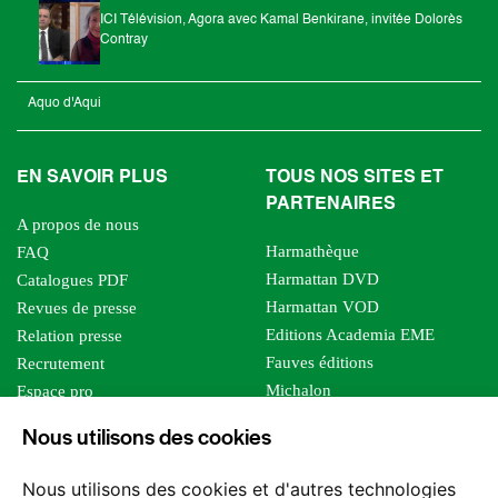
ICI Télévision, Agora avec Kamal Benkirane, invitée Dolorès
Contray
Aquo d'Aqui
EN SAVOIR PLUS
TOUS NOS SITES ET
PARTENAIRES
A propos de nous
Harmathèque
FAQ
Harmattan DVD
Catalogues PDF
Harmattan VOD
Revues de presse
Editions Academia EME
Relation presse
Fauves éditions
Recrutement
Michalon
Espace pro
Le bien commun
Espace auteur
Nous utilisons des cookies
Editions Sutton
Foreign rights
Mille sabords
Affiliation - Devenir affilié
Nous utilisons des cookies et d'autres technologies