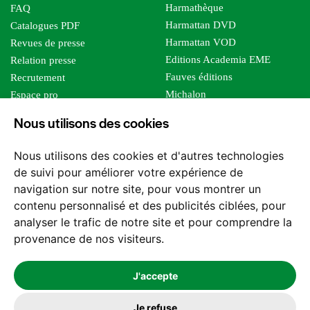
Harmathèque
FAQ
Harmattan DVD
Catalogues PDF
Harmattan VOD
Revues de presse
Editions Academia EME
Relation presse
Fauves éditions
Recrutement
Michalon
Espace pro
Le bien commun
Espace auteur
Nous utilisons des cookies
Editions Sutton
Foreign rights
Mille sabords
Affiliation - Devenir affilié
Nous utilisons des cookies et d'autres technologies
Les impliqués
de suivi pour améliorer votre expérience de
Tous les éditeurs
navigation sur notre site, pour vous montrer un
Tous nos auteurs
contenu personnalisé et des publicités ciblées, pour
Nos structures
analyser le trafic de notre site et pour comprendre la
provenance de nos visiteurs.
Nous contacter
J'accepte
Je refuse