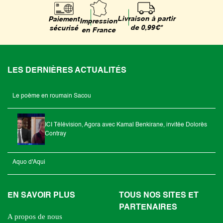
Livraison à partir
Paiement
Impression
de 0,99€*
sécurisé
en France
LES DERNIÈRES ACTUALITÉS
Le poème en roumain Sacou
ICI Télévision, Agora avec Kamal Benkirane, invitée Dolorès
Contray
Aquo d'Aqui
EN SAVOIR PLUS
TOUS NOS SITES ET
PARTENAIRES
A propos de nous