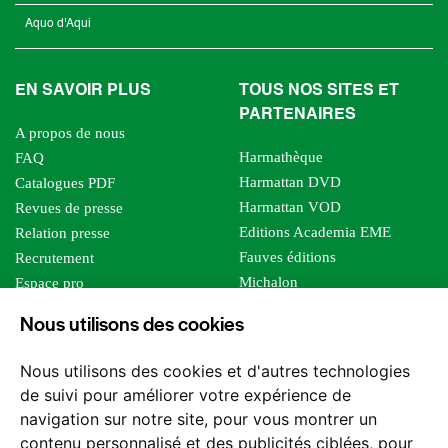
Aquo d'Aqui
EN SAVOIR PLUS
TOUS NOS SITES ET
PARTENAIRES
A propos de nous
Harmathèque
FAQ
Harmattan DVD
Catalogues PDF
Harmattan VOD
Revues de presse
Editions Academia EME
Relation presse
Fauves éditions
Recrutement
Michalon
Espace pro
Le bien commun
Espace auteur
Nous utilisons des cookies
Editions Sutton
Foreign rights
Mille sabords
Affiliation - Devenir affilié
Nous utilisons des cookies et d'autres technologies
Les impliqués
de suivi pour améliorer votre expérience de
Tous les éditeurs
navigation sur notre site, pour vous montrer un
Tous nos auteurs
contenu personnalisé et des publicités ciblées, pour