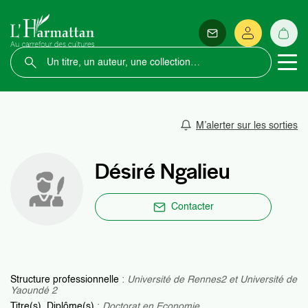
M’alerter sur les sorties
Désiré Ngalieu
Contacter
Structure professionnelle
:
Université de Rennes2 et Université de
Yaoundé 2
Titre(s), Diplôme(s)
:
Doctorat en Economie