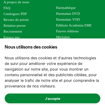
A propos de nous
Harmathèque
FAQ
Harmattan DVD
Catalogues PDF
Harmattan VOD
Revues de presse
Editions Academia EME
Relation presse
Fauves éditions
Recrutement
Michalon
Espace pro
Le bien commun
Espace auteur
Nous utilisons des cookies
Editions Sutton
Foreign rights
Mille sabords
Affiliation - Devenir affilié
Nous utilisons des cookies et d'autres technologies
Les impliqués
de suivi pour améliorer votre expérience de
Tous les éditeurs
navigation sur notre site, pour vous montrer un
Tous nos auteurs
contenu personnalisé et des publicités ciblées, pour
Nos structures
analyser le trafic de notre site et pour comprendre la
provenance de nos visiteurs.
Nous contacter
J'accepte