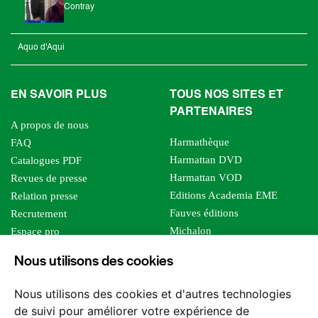
Contray
Aquo d'Aqui
EN SAVOIR PLUS
TOUS NOS SITES ET
PARTENAIRES
A propos de nous
Harmathèque
FAQ
Harmattan DVD
Catalogues PDF
Harmattan VOD
Revues de presse
Editions Academia EME
Relation presse
Fauves éditions
Recrutement
Michalon
Espace pro
Le bien commun
Espace auteur
Nous utilisons des cookies
Editions Sutton
Foreign rights
Mille sabords
Affiliation - Devenir affilié
Nous utilisons des cookies et d'autres technologies
Les impliqués
de suivi pour améliorer votre expérience de