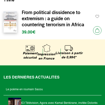
From political dissidence to
extremism : a guide on
countering terrorism in Africa
39.00€
Livraison à partir
Paiement
Impression
de 0,99€*
sécurisé
en France
LES DERNIÈRES ACTUALITÉS
Le poème en roumain Sacou
ICI Télévision, Agora avec Kamal Benkirane, invitée Dolorès