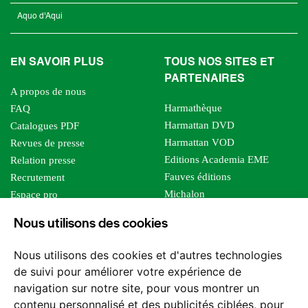
Aquo d'Aqui
EN SAVOIR PLUS
TOUS NOS SITES ET
PARTENAIRES
A propos de nous
Harmathèque
FAQ
Harmattan DVD
Catalogues PDF
Harmattan VOD
Revues de presse
Editions Academia EME
Relation presse
Fauves éditions
Recrutement
Michalon
Espace pro
Le bien commun
Espace auteur
Nous utilisons des cookies
Editions Sutton
Foreign rights
Mille sabords
Affiliation - Devenir affilié
Nous utilisons des cookies et d'autres technologies
Les impliqués
de suivi pour améliorer votre expérience de
Tous les éditeurs
navigation sur notre site, pour vous montrer un
Tous nos auteurs
contenu personnalisé et des publicités ciblées, pour