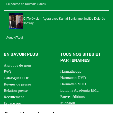
Le poème en roumain Sacou
ICI Télévision, Agora avec Kamal Benkirane, invitée Dolorès
Contray
Aquo d'Aqui
EN SAVOIR PLUS
TOUS NOS SITES ET
PARTENAIRES
A propos de nous
Harmathèque
FAQ
Harmattan DVD
Catalogues PDF
Harmattan VOD
Revues de presse
Editions Academia EME
Relation presse
Fauves éditions
Recrutement
Michalon
Espace pro
Le bien commun
Espace auteur