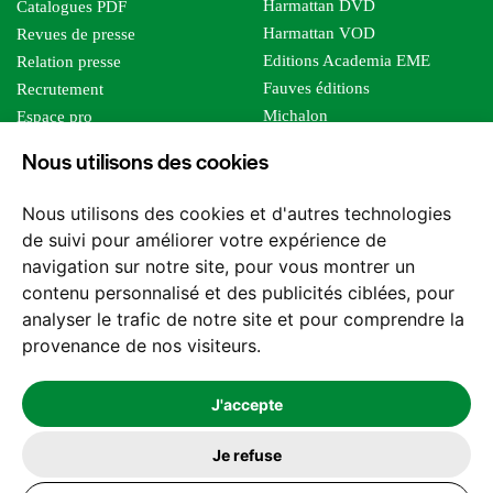
Harmattan DVD
Catalogues PDF
Harmattan VOD
Revues de presse
Editions Academia EME
Relation presse
Fauves éditions
Recrutement
Michalon
Espace pro
Le bien commun
Espace auteur
Nous utilisons des cookies
Editions Sutton
Foreign rights
Mille sabords
Nous utilisons des cookies et d'autres technologies
Les impliqués
de suivi pour améliorer votre expérience de
Tous les éditeurs
navigation sur notre site, pour vous montrer un
Tous nos auteurs
contenu personnalisé et des publicités ciblées, pour
Nos structures
analyser le trafic de notre site et pour comprendre la
provenance de nos visiteurs.
Nous contacter
J'accepte
Je refuse
2026 -
© Les Editions l'Harmattan. Tous droits réservés - Site réalisé par