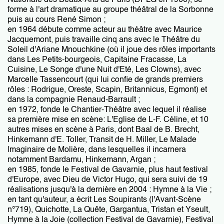
Nationale des Beaux-Arts de Paris (DPLG en 1966), se
forme à l'art dramatique au groupe théâtral de la Sorbonne
puis au cours René Simon ;
en 1964 débute comme acteur au théâtre avec Maurice
Jacquemont, puis travaille cinq ans avec le Théâtre du
Soleil d'Ariane Mnouchkine (où il joue des rôles importants
dans Les Petits-bourgeois, Capitaine Fracasse, La
Cuisine, Le Songe d'une Nuit d'Eté, Les Clowns), avec
Marcelle Tassencourt (qui lui confie de grands premiers
rôles : Rodrigue, Oreste, Scapin, Britannicus, Egmont) et
dans la compagnie Renaud-Barrault ;
en 1972, fonde le Chantier-Théâtre avec lequel il réalise
sa première mise en scène: L'Eglise de L-F. Céline, et 10
autres mises en scène à Paris, dont Baal de B. Brecht,
Hinkemann d'E. Toller, Transit de H. Miller, Le Malade
Imaginaire de Molière, dans lesquelles il incarnera
notamment Bardamu, Hinkemann, Argan ;
en 1985, fonde le Festival de Gavarnie, plus haut festival
d'Europe, avec Dieu de Victor Hugo, qui sera suivi de 19
réalisations jusqu'à la dernière en 2004 : Hymne à la Vie ;
en tant qu'auteur, a écrit Les Soupirants (l'Avant-Scène
n°719), Quichotte, La Quête, Gargantua, Tristan et Yseult,
Hymne à la Joie (collection Festival de Gavarnie), Festival