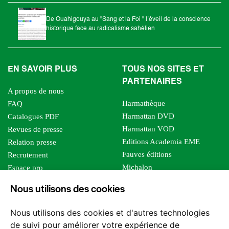
De Ouahigouya au "Sang et la Foi " l’éveil de la conscience
historique face au radicalisme sahélien
EN SAVOIR PLUS
TOUS NOS SITES ET
PARTENAIRES
A propos de nous
Harmathèque
FAQ
Harmattan DVD
Catalogues PDF
Harmattan VOD
Revues de presse
Editions Academia EME
Relation presse
Fauves éditions
Recrutement
Michalon
Espace pro
Le bien commun
Espace auteur
Nous utilisons des cookies
Editions Sutton
Foreign rights
Mille sabords
Nous utilisons des cookies et d'autres technologies
Les impliqués
de suivi pour améliorer votre expérience de