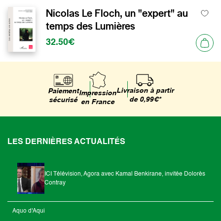
Nicolas Le Floch, un "expert" au
temps des Lumières
32.50€
Livraison à partir
Paiement
Impression
de 0,99€*
sécurisé
en France
LES DERNIÈRES ACTUALITÉS
ICI Télévision, Agora avec Kamal Benkirane, invitée Dolorès
Contray
Aquo d'Aqui