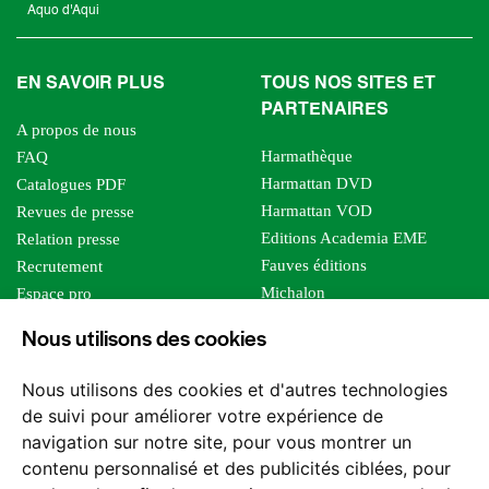
Aquo d'Aqui
EN SAVOIR PLUS
TOUS NOS SITES ET
PARTENAIRES
A propos de nous
Harmathèque
FAQ
Harmattan DVD
Catalogues PDF
Harmattan VOD
Revues de presse
Editions Academia EME
Relation presse
Fauves éditions
Recrutement
Michalon
Espace pro
Le bien commun
Espace auteur
Nous utilisons des cookies
Editions Sutton
Foreign rights
Mille sabords
Affiliation - Devenir affilié
Nous utilisons des cookies et d'autres technologies
Les impliqués
de suivi pour améliorer votre expérience de
Tous les éditeurs
navigation sur notre site, pour vous montrer un
Tous nos auteurs
contenu personnalisé et des publicités ciblées, pour
Nos structures