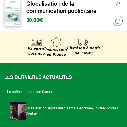
Glocalisation de la
communication publicitaire
30.00€
Livraison à partir
Paiement
Impression
de 0,99€*
sécurisé
en France
LES DERNIÈRES ACTUALITÉS
Le poème en roumain Sacou
ICI Télévision, Agora avec Kamal Benkirane, invitée Dolorès
Contray