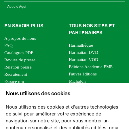
Aquo d'Aqui
EN SAVOIR PLUS
TOUS NOS SITES ET
PARTENAIRES
A propos de nous
Harmathèque
FAQ
Harmattan DVD
Catalogues PDF
Harmattan VOD
Revues de presse
Editions Academia EME
Relation presse
Fauves éditions
Recrutement
Michalon
Espace pro
Le bien commun
Espace auteur
Nous utilisons des cookies
Editions Sutton
Foreign rights
Mille sabords
Affiliation - Devenir affilié
Nous utilisons des cookies et d'autres technologies
Les impliqués
de suivi pour améliorer votre expérience de
Tous les éditeurs
navigation sur notre site, pour vous montrer un
Tous nos auteurs
contenu personnalisé et des publicités ciblées, pour