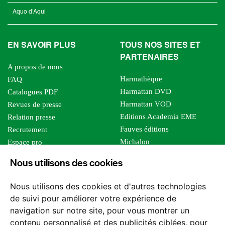
Aquo d'Aqui
EN SAVOIR PLUS
TOUS NOS SITES ET
PARTENAIRES
A propos de nous
Harmathèque
FAQ
Harmattan DVD
Catalogues PDF
Harmattan VOD
Revues de presse
Editions Academia EME
Relation presse
Fauves éditions
Recrutement
Michalon
Espace pro
Le bien commun
Espace auteur
Nous utilisons des cookies
Editions Sutton
Foreign rights
Mille sabords
Affiliation - Devenir affilié
Nous utilisons des cookies et d'autres technologies
Les impliqués
de suivi pour améliorer votre expérience de
Tous les éditeurs
navigation sur notre site, pour vous montrer un
Tous nos auteurs
contenu personnalisé et des publicités ciblées, pour