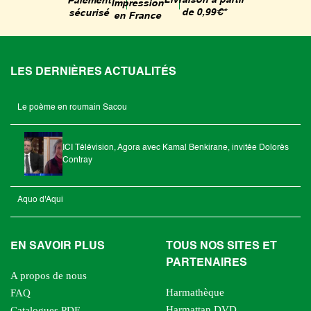
Livraison à partir
Paiement
Impression
de 0,99€*
sécurisé
en France
LES DERNIÈRES ACTUALITÉS
Le poème en roumain Sacou
ICI Télévision, Agora avec Kamal Benkirane, invitée Dolorès
Contray
Aquo d'Aqui
EN SAVOIR PLUS
TOUS NOS SITES ET
PARTENAIRES
A propos de nous
Harmathèque
FAQ
Harmattan DVD
Catalogues PDF