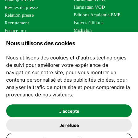
Harmattan VOD
Revues de presse
Editions Academia EME
Relation presse
Fauves éditions
Recrutement
Michalon
Espace pro
Le bien commun
Espace auteur
Nous utilisons des cookies
Editions Sutton
Foreign rights
Mille sabords
Affiliation - Devenir affilié
Nous utilisons des cookies et d'autres technologies
Les impliqués
de suivi pour améliorer votre expérience de
Tous les éditeurs
navigation sur notre site, pour vous montrer un
Tous nos auteurs
contenu personnalisé et des publicités ciblées, pour
Nos structures
analyser le trafic de notre site et pour comprendre la
provenance de nos visiteurs.
Nous contacter
J'accepte
Je refuse
2026 -
© Les Editions l'Harmattan. Tous droits réservés - Site réalisé par