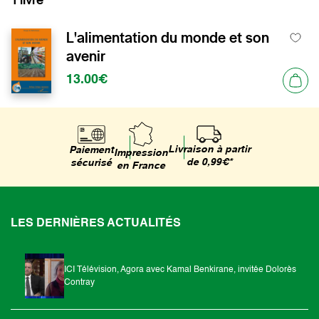
L'alimentation du monde et son
avenir
13.00€
Livraison à partir
Paiement
Impression
de 0,99€*
sécurisé
en France
LES DERNIÈRES ACTUALITÉS
ICI Télévision, Agora avec Kamal Benkirane, invitée Dolorès
Contray