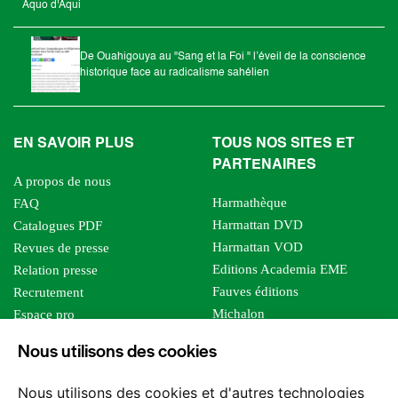
Aquo d'Aqui
De Ouahigouya au "Sang et la Foi " l’éveil de la conscience
historique face au radicalisme sahélien
EN SAVOIR PLUS
TOUS NOS SITES ET
PARTENAIRES
A propos de nous
Harmathèque
FAQ
Harmattan DVD
Catalogues PDF
Harmattan VOD
Revues de presse
Editions Academia EME
Relation presse
Fauves éditions
Recrutement
Michalon
Espace pro
Le bien commun
Espace auteur
Nous utilisons des cookies
Editions Sutton
Foreign rights
Mille sabords
Affiliation - Devenir affilié
Nous utilisons des cookies et d'autres technologies