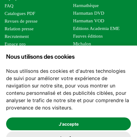
Harmathèque
FAQ
Harmattan DVD
Catalogues PDF
Harmattan VOD
Revues de presse
Editions Academia EME
Relation presse
Fauves éditions
Recrutement
Michalon
Espace pro
Le bien commun
Espace auteur
Nous utilisons des cookies
Editions Sutton
Foreign rights
Mille sabords
Affiliation - Devenir affilié
Nous utilisons des cookies et d'autres technologies
Les impliqués
de suivi pour améliorer votre expérience de
Tous les éditeurs
navigation sur notre site, pour vous montrer un
Tous nos auteurs
contenu personnalisé et des publicités ciblées, pour
Nos structures
analyser le trafic de notre site et pour comprendre la
provenance de nos visiteurs.
Nous contacter
J'accepte