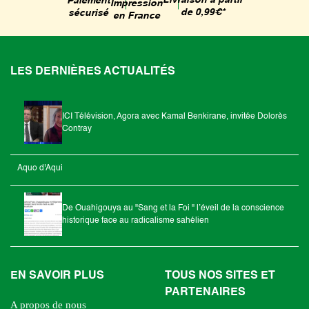
Livraison à partir
Paiement
Impression
de 0,99€*
sécurisé
en France
LES DERNIÈRES ACTUALITÉS
ICI Télévision, Agora avec Kamal Benkirane, invitée Dolorès
Contray
Aquo d'Aqui
De Ouahigouya au "Sang et la Foi " l’éveil de la conscience
historique face au radicalisme sahélien
EN SAVOIR PLUS
TOUS NOS SITES ET
PARTENAIRES
A propos de nous