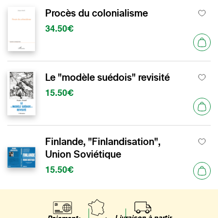
Procès du colonialisme
34.50€
Le "modèle suédois" revisité
15.50€
Finlande, "Finlandisation",
Union Soviétique
15.50€