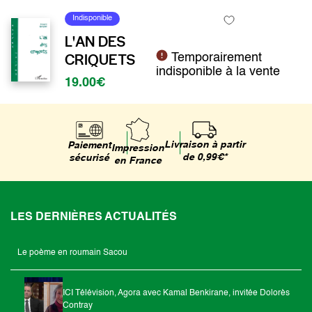
Indisponible
L'AN DES
CRIQUETS
Temporairement
indisponible à la vente
19.00€
Livraison à partir
Paiement
Impression
de 0,99€*
sécurisé
en France
LES DERNIÈRES ACTUALITÉS
Le poème en roumain Sacou
ICI Télévision, Agora avec Kamal Benkirane, invitée Dolorès
Contray