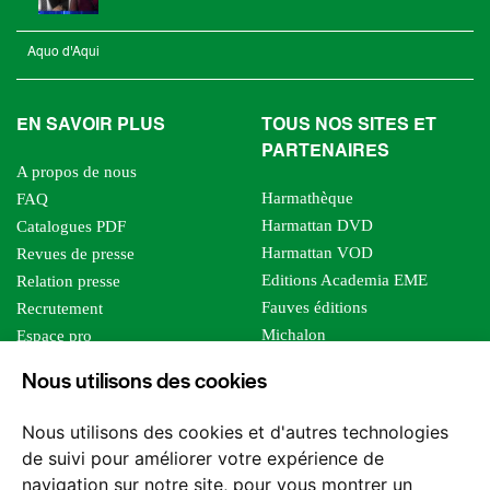
Aquo d'Aqui
EN SAVOIR PLUS
TOUS NOS SITES ET
PARTENAIRES
A propos de nous
Harmathèque
FAQ
Harmattan DVD
Catalogues PDF
Harmattan VOD
Revues de presse
Editions Academia EME
Relation presse
Fauves éditions
Recrutement
Michalon
Espace pro
Le bien commun
Espace auteur
Nous utilisons des cookies
Editions Sutton
Foreign rights
Mille sabords
Affiliation - Devenir affilié
Nous utilisons des cookies et d'autres technologies
Les impliqués
de suivi pour améliorer votre expérience de
Tous les éditeurs
navigation sur notre site, pour vous montrer un