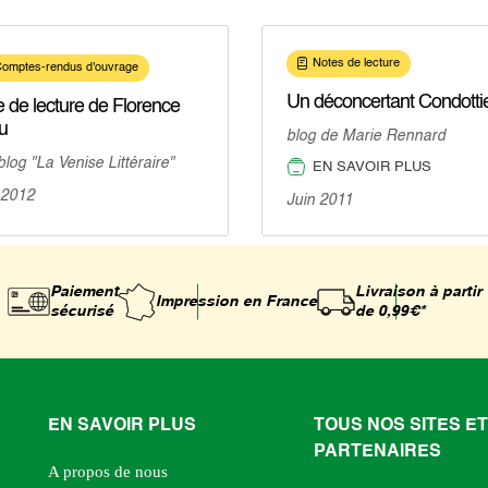
Notes de lecture
omptes-rendus d'ouvrage
Un déconcertant Condotti
 de lecture de Florence
u
blog de Marie Rennard
blog "La Venise Littéraire"
EN SAVOIR PLUS
 2012
Juin 2011
Paiement
Livraison à partir
Impression
en France
sécurisé
de 0,99€*
EN SAVOIR PLUS
TOUS NOS SITES ET
PARTENAIRES
A propos de nous