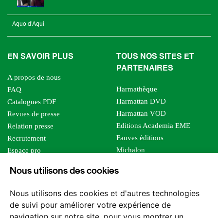
Aquo d'Aqui
EN SAVOIR PLUS
TOUS NOS SITES ET
PARTENAIRES
A propos de nous
Harmathèque
FAQ
Harmattan DVD
Catalogues PDF
Harmattan VOD
Revues de presse
Editions Academia EME
Relation presse
Fauves éditions
Recrutement
Michalon
Espace pro
Le bien commun
Espace auteur
Nous utilisons des cookies
Editions Sutton
Foreign rights
Mille sabords
Affiliation - Devenir affilié
Nous utilisons des cookies et d'autres technologies
Les impliqués
de suivi pour améliorer votre expérience de
Tous les éditeurs
navigation sur notre site, pour vous montrer un