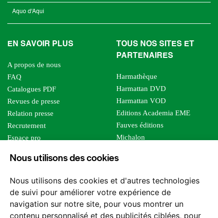
Aquo d'Aqui
EN SAVOIR PLUS
TOUS NOS SITES ET
PARTENAIRES
A propos de nous
Harmathèque
FAQ
Harmattan DVD
Catalogues PDF
Harmattan VOD
Revues de presse
Editions Academia EME
Relation presse
Fauves éditions
Recrutement
Michalon
Espace pro
Le bien commun
Espace auteur
Nous utilisons des cookies
Editions Sutton
Foreign rights
Mille sabords
Affiliation - Devenir affilié
Nous utilisons des cookies et d'autres technologies
Les impliqués
de suivi pour améliorer votre expérience de
Tous les éditeurs
navigation sur notre site, pour vous montrer un
Tous nos auteurs
contenu personnalisé et des publicités ciblées, pour