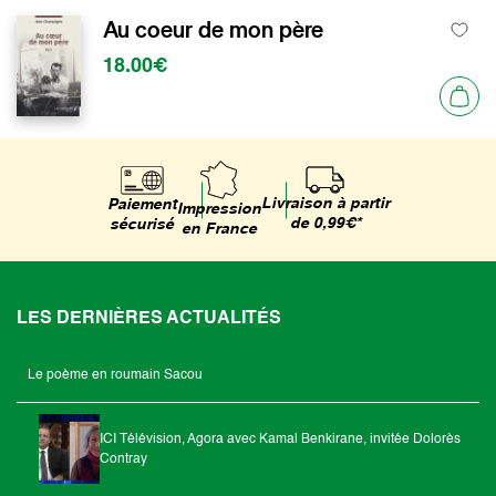
Au coeur de mon père
18.00€
Livraison à partir
Paiement
Impression
de 0,99€*
sécurisé
en France
LES DERNIÈRES ACTUALITÉS
Le poème en roumain Sacou
ICI Télévision, Agora avec Kamal Benkirane, invitée Dolorès
Contray