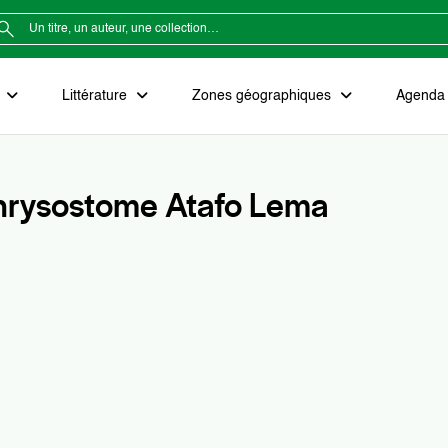
e
Littérature
Zones géographiques
Agenda e
hrysostome Atafo Lema