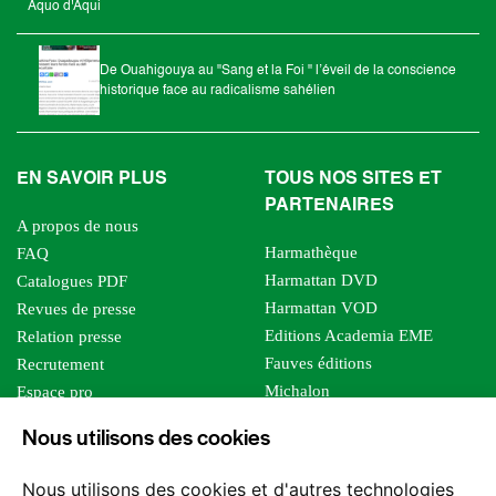
Aquo d'Aqui
De Ouahigouya au "Sang et la Foi " l’éveil de la conscience
historique face au radicalisme sahélien
EN SAVOIR PLUS
TOUS NOS SITES ET
PARTENAIRES
A propos de nous
Harmathèque
FAQ
Harmattan DVD
Catalogues PDF
Harmattan VOD
Revues de presse
Editions Academia EME
Relation presse
Fauves éditions
Recrutement
Michalon
Espace pro
Le bien commun
Espace auteur
Nous utilisons des cookies
Editions Sutton
Foreign rights
Mille sabords
Affiliation - Devenir affilié
Nous utilisons des cookies et d'autres technologies